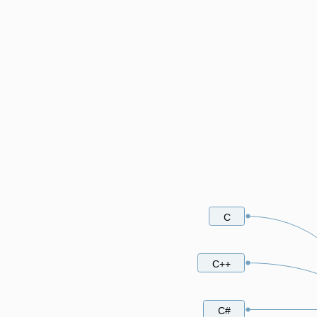
C
C++
C#