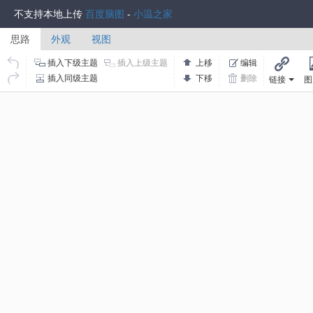
不支持本地上传
百度脑图
-
小温之家
思路
外观
视图
插入下级主题
插入上级主题
上移
编辑
链接
插入同级主题
下移
删除
链接
图
添加