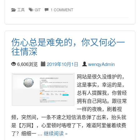
工具
GIT
1 COMMENT
伤心总是难免的，你又何必一
往情深
6,606浏览
2019年10月1日
wenqyAdmin
网站是很久没维护的，
这是事实，幸运的是，
总有人提醒我，你曾经
拥有自己网站。跟往常
一样的夜晚，刷着视
频，突然间，一条不速之短信消息弹了出来，抬头就
是【万网】，心里顿时咯噔了下，难道阿里催着续费
了？细细一 … 
继续阅读 »