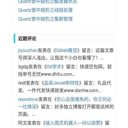
Quartz管中窥豹之触发器状态
Quartz管中窥豹之线程处理
Quartz管中窥豹之集群管理
近期评论
jiyouzhan
发表在《
Gitlab概览
》留言：这篇文章
写得深入浅出，让我这个小白也看懂了！...
3gdg
发表在《
Git学步
》留言：快递空包网，就
找单号无忧www.dh5u.com...
redf
发表在《
品茗Java8新特性
》留言：礼品代
发、一件代发快递就发www.danhw.com...
repostone
发表在《
伤心总是难免的，你又何必
一往情深
》留言：好多独立博客打开都是这样的
页面。...
阿文
发表在《
接入图灵机器人—何以寂寥
》留