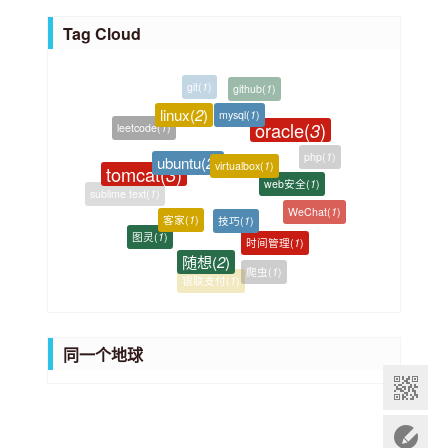
e
t
Tag Cloud
s
e
g
git
(
1
)
github
(
1
)
o
linux
(
2
)
mysql
(
1
)
oracle
(
3
)
r
leetcode
(
1
)
i
ubuntu
(
2
)
php
(
1
)
virtualbox
(
1
)
tomcat
(
3
)
e
web安全
(
1
)
sublime text
(
1
)
s
WeChat
(
1
)
技巧
(
1
)
客家
(
1
)
图灵
(
1
)
时间管理
(
1
)
随想
(
2
)
爬虫
(
1
)
银联支付
(
1
)
同一个地球