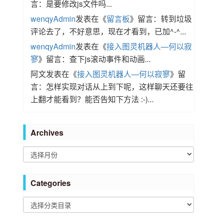
言：是要修改js文件吗...
wenqyAdmin
发表在《
留言板
》留言：转到垃圾
评论去了，不好意思，现在才看到，已加^-^...
wenqyAdmin
发表在《
接入图灵机器人—何以寂
寥
》留言：查下js滚动事件和动画...
阿文
发表在《
接入图灵机器人—何以寂寥
》留
言：怎样实现对话从上到下呢，这样聊天还要往
上翻才能看到？能否告知下方法 :-)...
Archives
A
r
c
Categories
h
i
C
v
a