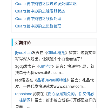
Quartz管中窥豹之错过触发处理策略
Quartz管中窥豹之触发器状态
Quartz管中窥豹之线程处理
Quartz管中窥豹之集群管理
近期评论
jiyouzhan
发表在《
Gitlab概览
》留言：这篇文章
写得深入浅出，让我这个小白也看懂了！...
3gdg
发表在《
Git学步
》留言：快递空包网，就
找单号无忧www.dh5u.com...
redf
发表在《
品茗Java8新特性
》留言：礼品代
发、一件代发快递就发www.danhw.com...
repostone
发表在《
伤心总是难免的，你又何必
一往情深
》留言：好多独立博客打开都是这样的
页面。...