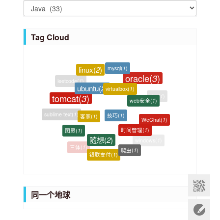
i
C
v
a
e
t
Tag Cloud
s
e
g
mysql
(
1
)
linux
(
2
)
o
oracle
(
3
)
ubuntu
(
2
)
virtualbox
(
1
)
r
tomcat
(
3
)
web安全
(
1
)
i
php
(
1
)
技巧
(
1
)
e
客家
(
1
)
sublime text
(
1
)
WeChat
(
1
)
s
时间管理
(
1
)
图灵
(
1
)
随想
(
2
)
windows
(
1
)
爬虫
(
1
)
三体
(
1
)
银联支付
(
1
)
wordpress
(
1
)
同一个地球