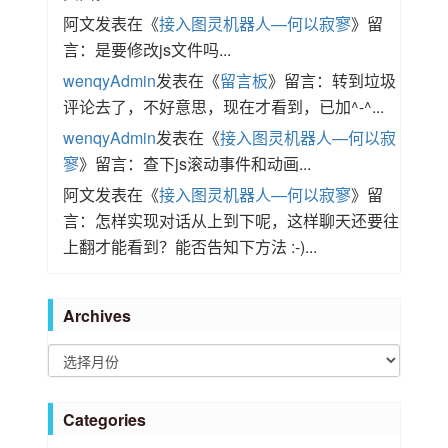
阿文
发表在《
接入图灵机器人—何以寂寥
》留
言：是要修改js文件吗...
wenqyAdmin
发表在《
留言板
》留言：转到垃圾
评论去了，不好意思，现在才看到，已加^-^...
wenqyAdmin
发表在《
接入图灵机器人—何以寂
寥
》留言：查下js滚动事件和动画...
阿文
发表在《
接入图灵机器人—何以寂寥
》留
言：怎样实现对话从上到下呢，这样聊天还要往
上翻才能看到？能否告知下方法 :-)...
Archives
A
r
c
Categories
h