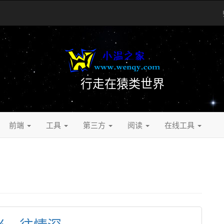
行走在猿类世界
前端 
工具 
第三方 
阅读 
在线工具 