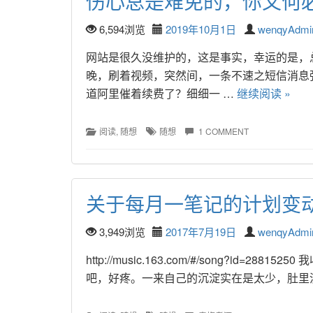
伤心总是难免的，你又何
6,594浏览
2019年10月1日
wenqyAdmi
网站是很久没维护的，这是事实，幸运的是，
晚，刷着视频，突然间，一条不速之短信消息
道阿里催着续费了？细细一 … 
继续阅读 »
阅读
, 
随想
随想
1 COMMENT
关于每月一笔记的计划变
3,949浏览
2017年7月19日
wenqyAdmi
http://music.163.com/#/song?id
吧，好疼。一来自己的沉淀实在是太少，肚里没