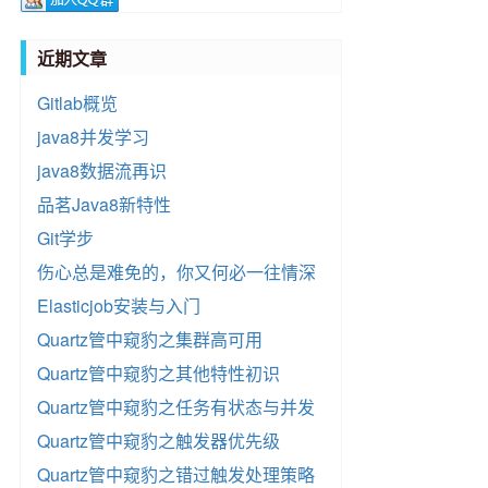
近期文章
Gitlab概览
java8并发学习
java8数据流再识
品茗Java8新特性
Git学步
伤心总是难免的，你又何必一往情深
Elasticjob安装与入门
Quartz管中窥豹之集群高可用
Quartz管中窥豹之其他特性初识
Quartz管中窥豹之任务有状态与并发
Quartz管中窥豹之触发器优先级
Quartz管中窥豹之错过触发处理策略