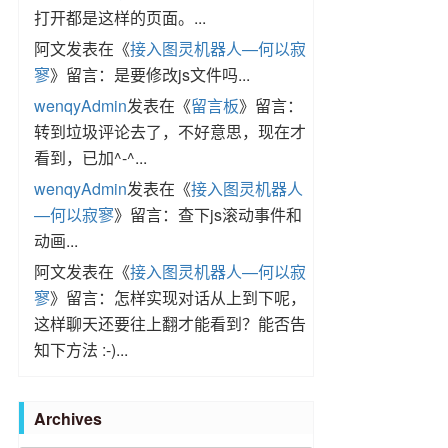
打开都是这样的页面。...
阿文
发表在《
接入图灵机器人—何以寂
寥
》留言：是要修改js文件吗...
wenqyAdmin
发表在《
留言板
》留言：
转到垃圾评论去了，不好意思，现在才
看到，已加^-^...
wenqyAdmin
发表在《
接入图灵机器人
—何以寂寥
》留言：查下js滚动事件和
动画...
阿文
发表在《
接入图灵机器人—何以寂
寥
》留言：怎样实现对话从上到下呢，
这样聊天还要往上翻才能看到？能否告
知下方法 :-)...
Archives