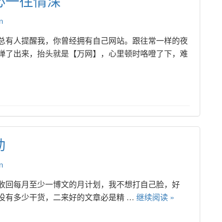
必一往情深
n
总有人提醒我，你曾经拥有自己网站。跟往常一样的夜
弹了出来，抬头就是【万网】，心里顿时咯噔了下，难
动
n
=28815250 我收回每月至少一博文的月计划，我不想打自己脸，好
有多少干货，二来好的文章必是精 … 
继续阅读 »