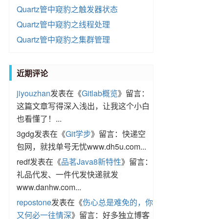
Quartz管中窥豹之触发器状态
Quartz管中窥豹之线程处理
Quartz管中窥豹之集群管理
近期评论
jiyouzhan
发表在《
Gitlab概览
》留言：
这篇文章写得深入浅出，让我这个小白
也看懂了！...
3gdg
发表在《
Git学步
》留言：快递空
包网，就找单号无忧www.dh5u.com...
redf
发表在《
品茗Java8新特性
》留言：
礼品代发、一件代发快递就发
www.danhw.com...
repostone
发表在《
伤心总是难免的，你
又何必一往情深
》留言：好多独立博客