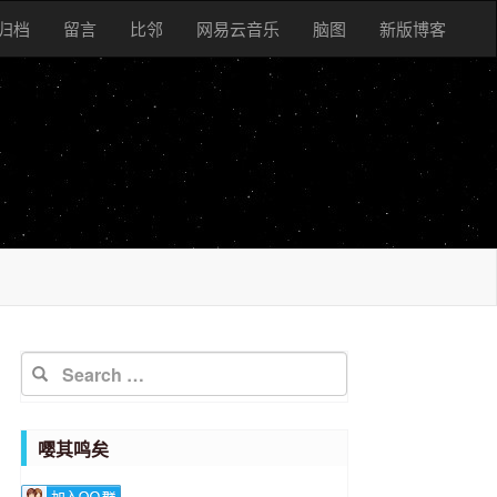
归档
留言
比邻
网易云音乐
脑图
新版博客
嘤其鸣矣