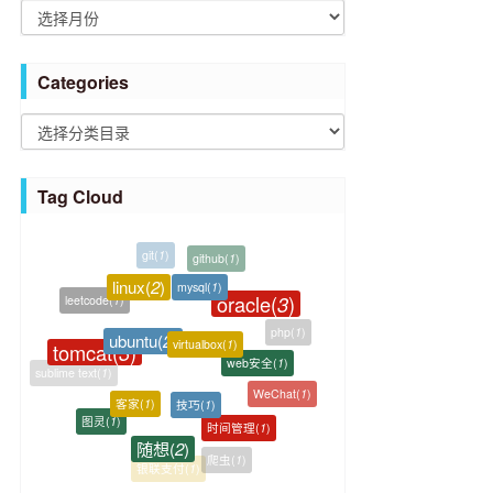
A
r
c
Categories
h
i
C
v
a
e
t
Tag Cloud
s
e
g
o
linux
(
2
)
mysql
(
1
)
oracle
(
3
)
r
leetcode
(
1
)
ubuntu
(
2
)
virtualbox
(
1
)
i
php
(
1
)
tomcat
(
3
)
web安全
(
1
)
e
sublime text
(
1
)
技巧
(
1
)
客家
(
1
)
s
WeChat
(
1
)
图灵
(
1
)
时间管理
(
1
)
随想
(
2
)
三体
(
1
)
爬虫
(
1
)
银联支付
(
1
)