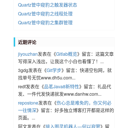
Quartz管中窥豹之触发器状态
Quartz管中窥豹之线程处理
Quartz管中窥豹之集群管理
近期评论
jiyouzhan
发表在《
Gitlab概览
》留言：这篇文章
写得深入浅出，让我这个小白也看懂了！...
3gdg
发表在《
Git学步
》留言：快递空包网，就
找单号无忧www.dh5u.com...
redf
发表在《
品茗Java8新特性
》留言：礼品代
发、一件代发快递就发www.danhw.com...
repostone
发表在《
伤心总是难免的，你又何必
一往情深
》留言：好多独立博客打开都是这样的
页面。...
阿文
发表在《
接入图灵机器人—何以寂寥
》留