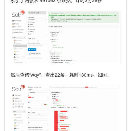
索引了两张表 491062 条数据，计时2分28秒
然后查询“wqy”，查出22条，耗时130ms。如图：