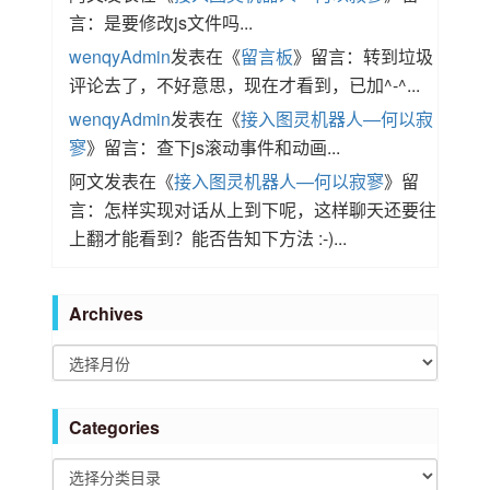
言：是要修改js文件吗...
wenqyAdmin
发表在《
留言板
》留言：转到垃圾
评论去了，不好意思，现在才看到，已加^-^...
wenqyAdmin
发表在《
接入图灵机器人—何以寂
寥
》留言：查下js滚动事件和动画...
阿文
发表在《
接入图灵机器人—何以寂寥
》留
言：怎样实现对话从上到下呢，这样聊天还要往
上翻才能看到？能否告知下方法 :-)...
Archives
A
r
c
Categories
h
i
C