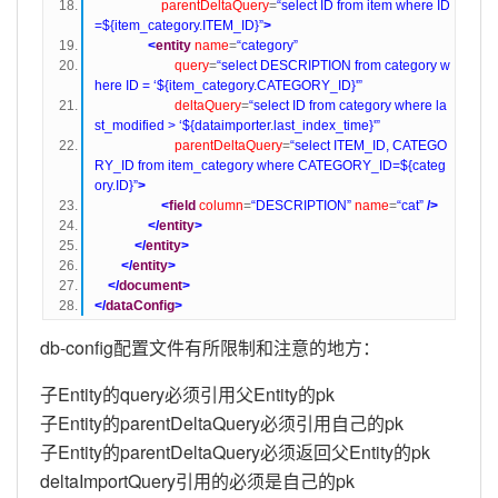
parentDeltaQuery
=
“select ID from item where ID
=${item_category.ITEM_ID}”
>
<
entity
name
=
“category”
query
=
“select DESCRIPTION from category w
here ID = ‘${item_category.CATEGORY_ID}'”
deltaQuery
=
“select ID from category where la
st_modified > ‘${dataimporter.last_index_time}'”
parentDeltaQuery
=
“select ITEM_ID, CATEGO
RY_ID from item_category where CATEGORY_ID=${categ
ory.ID}”
>
<
field
column
=
“DESCRIPTION”
name
=
“cat”
/>
</
entity
>
</
entity
>
</
entity
>
</
document
>
</
dataConfig
>
db-config配置文件有所限制和注意的地方：
子Entity的query必须引用父Entity的pk
子Entity的parentDeltaQuery必须引用自己的pk
子Entity的parentDeltaQuery必须返回父Entity的pk
deltaImportQuery引用的必须是自己的pk