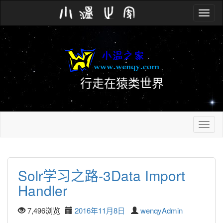
Toggle
navig
行走在猿类世界
Toggle
navig
Solr学习之路-3Data Import 
Handler
7,496浏览
2016年11月8日
wenqyAdmin