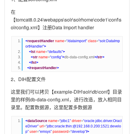
在
【tomcat8.0.24\webapps\solr\solrhome\code1\conf\s
olrconfig.xml】注册Data Import handler
<
requestHandler
name
=
“/dataimport”
class
=
“solr.DataImp
ortHandler”
>
<
lst
name
=
“defaults”
>
<
str
name
=
“config”
>
db-data-config.xml
</
str
>
</
lst
>
</
requestHandler
>
2、DIH配置文件
这里我们可以拷贝【example-DIH\solr\db\conf】目录
里的样例db-data-config.xml，进行改造，放入相同目
录里。配置数据源，这里配置多数据源
<
dataSource
name
=
“jdbc1”
driver
=
“oracle.jdbc.driver.Oracl
eDriver”
url
=
“jdbc:oracle:thin:@192.168.0.200:1521:develo
p”
user
=
“emsys”
password
=
“develop”
/>