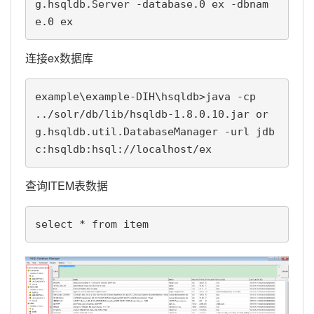
g.hsqldb.Server -database.0 ex -dbnam
e.0 ex
连接ex数据库
example\example-DIH\hsqldb>java -cp 
../solr/db/lib/hsqldb-1.8.0.10.jar or
g.hsqldb.util.DatabaseManager -url jdb
c:hsqldb:hsql://localhost/ex
查询ITEM表数据
select * from item