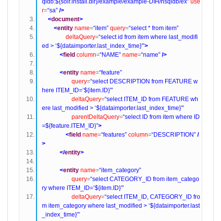
qldb:${solr.install.dir}/example/example-DIH/hsqldb/ex”
use
r
=
“sa”
/>
<
document
>
<
entity
name
=
“item”
query
=
“select * from item”
deltaQuery
=
“select id from item where last_modifi
ed > ‘${dataimporter.last_index_time}'”
>
<
field
column
=
“NAME”
name
=
“name”
/>
<
entity
name
=
“feature”
query
=
“select DESCRIPTION from FEATURE w
here ITEM_ID=’${item.ID}'”
deltaQuery
=
“select ITEM_ID from FEATURE wh
ere last_modified > ‘${dataimporter.last_index_time}'”
parentDeltaQuery
=
“select ID from item where ID
=${feature.ITEM_ID}”
>
<
field
name
=
“features”
column
=
“DESCRIPTION”
/
>
</
entity
>
<
entity
name
=
“item_category”
query
=
“select CATEGORY_ID from item_catego
ry where ITEM_ID=’${item.ID}'”
deltaQuery
=
“select ITEM_ID, CATEGORY_ID fro
m item_category where last_modified > ‘${dataimporter.last
_index_time}'”