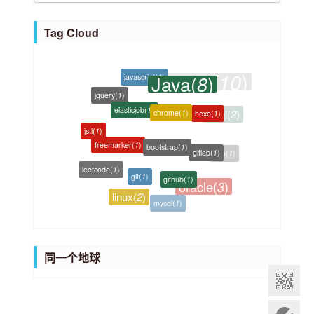
v
a
e
t
Tag Cloud
s
e
g
Java
(
)
8
javascript
(
1
)
o
jquery
(
1
)
elasticjob
(
1
)
chrome
(
1
)
r
hexo
(
1
)
i
bootstrap
(
1
)
jstl
(
1
)
freemarker
(
1
)
e
gitlab
(
1
)
php
(
1
)
s
git
(
1
)
github
(
1
)
leetcode
(
1
)
oracle
(
3
)
tomcat
(
3
)
linux
(
2
)
mysql
(
1
)
ubuntu
(
2
)
virtualbox
(
1
)
同一个地球