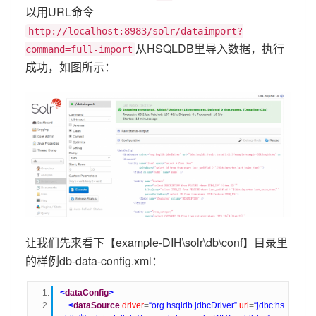
以用URL命令
http://localhost:8983/solr/dataimport?
从HSQLDB里导入数据，执行
command=full-import
成功，如图所示：
让我们先来看下【example-DIH\solr\db\conf】目录里
的样例db-data-config.xml：
<
dataConfig
>
<
dataSource
driver
=
“org.hsqldb.jdbcDriver”
url
=
“jdbc:hs