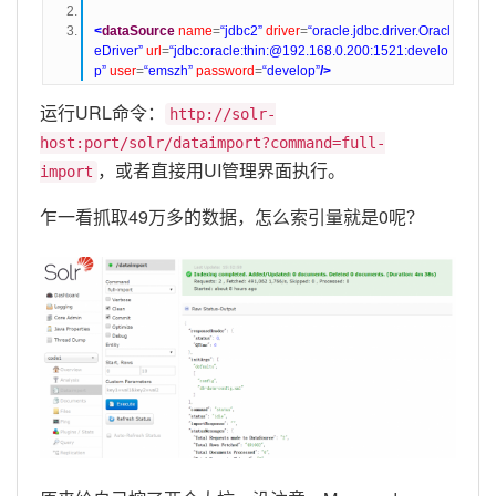
<
dataSource
name
=
“jdbc2”
driver
=
“oracle.jdbc.driver.Oracl
eDriver”
url
=
“jdbc:oracle:thin:@192.168.0.200:1521:develo
p”
user
=
“emszh”
password
=
“develop”
/>
运行URL命令：
http://solr-
host:port/solr/dataimport?command=full-
，或者直接用UI管理界面执行。
import
乍一看抓取49万多的数据，怎么索引量就是0呢？