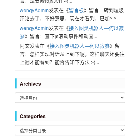
言：是要修改js文件吗...
wenqyAdmin
发表在《
留言板
》留言：转到垃圾
评论去了，不好意思，现在才看到，已加^-^...
wenqyAdmin
发表在《
接入图灵机器人—何以寂
寥
》留言：查下js滚动事件和动画...
阿文
发表在《
接入图灵机器人—何以寂寥
》留
言：怎样实现对话从上到下呢，这样聊天还要往
上翻才能看到？能否告知下方法 :-)...
Archives
A
r
c
Categories
h
i
C
v
a