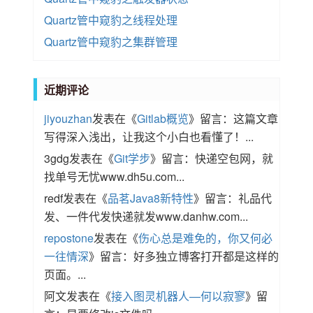
Quartz管中窥豹之线程处理
Quartz管中窥豹之集群管理
近期评论
jiyouzhan
发表在《
Gitlab概览
》留言：这篇文章
写得深入浅出，让我这个小白也看懂了！...
3gdg
发表在《
Git学步
》留言：快递空包网，就
找单号无忧www.dh5u.com...
redf
发表在《
品茗Java8新特性
》留言：礼品代
发、一件代发快递就发www.danhw.com...
repostone
发表在《
伤心总是难免的，你又何必
一往情深
》留言：好多独立博客打开都是这样的
页面。...
阿文
发表在《
接入图灵机器人—何以寂寥
》留