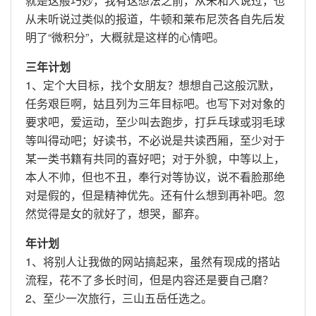
就是这般巧妙，我有这想法之前，从未和人说过，也
从未听说过类似的报道，牛顿和莱布尼茨各自先后发
明了“微积分”，大概就是这样的心情吧。
三年计划
1、定个大目标，找个女朋友？想想自己这般沉默，
任务艰巨啊，姑且列为三年目标吧。也写下对对象的
要求吧，爱运动，至少叫去跑步，打乒乓球或羽毛球
等叫得动吧；好读书，不必说是共读西厢，至少对于
某一类书籍有共同的喜好吧；对于外貌，中等以上，
本人不帅，但也不丑，奉行对等协议，说不看脸那绝
对是假的，但是精神优先。还有什么想到再补吧。忽
然觉得是女的就好了，想哭，鄙弃。
年计划
1、将别人让我做的网站搞起来，虽然有现成的搭站
流程，花不了多长时间，但是内容还是要自己磨？
2、至少一次旅行，三山五岳任选之。