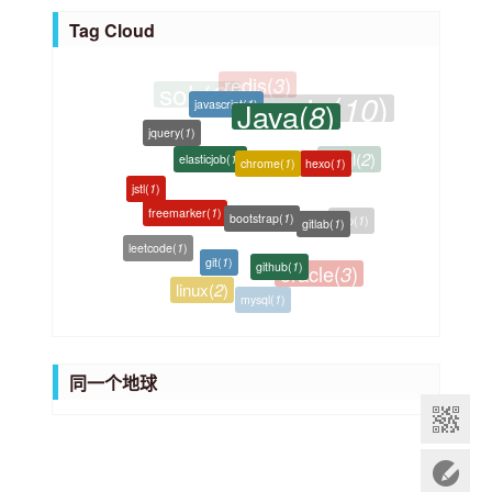
e
t
Tag Cloud
s
e
g
Java
(
)
8
javascript
(
1
)
o
jquery
(
1
)
r
elasticjob
(
1
)
chrome
(
1
)
hexo
(
1
)
plsql
(
2
)
i
jstl
(
1
)
e
bootstrap
(
1
)
freemarker
(
1
)
gitlab
(
1
)
s
php
(
1
)
leetcode
(
1
)
git
(
1
)
github
(
1
)
oracle
(
3
)
linux
(
2
)
mysql
(
1
)
同一个地球