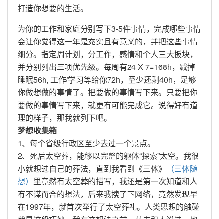
打造你想要的生活。
为你的工作和家庭分别写下3-5件事情，完成哪些事情
会让你觉得这一年是充实且有意义的，并把这些事情
细分。指定周计划，分工作，感情和个人三大板块，
并分别列出三项优先级。每周有24 X 7=168h，减掉
睡眠56h, 工作/学习等给你72h，至少还剩40h，足够
你做想做的事情了。把要做的事情写下来。只要把你
要做的事情写下来，就更有可能完成它。说得好有道
理的样子，那我就列下吧。
梦想收集箱
1、每个省级行政区至少去过一个景点。
2、死后太空葬，能够以完整的躯体“探索”太空。我很
小就想过自己的葬法，直到我看到《三体》
（三体随
想）
里竟然有太空葬的描写，我还是第一次知道和人
有不谋而合的想法，后来我搜了下网络，竟然发现早
在1997年，就首次举行了太空葬礼。人类思想的触碰